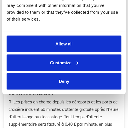
panneau nominatif.
may combine it with other information that you’ve
provided to them or that they’ve collected from your use
of their services.
Q. Que faire si je ne trouve pas mon chauffeur à
l'aéroport ?
R. Appelez notre ligne de support client, disponible 24h/24,
Allow all
au 0208 111 1021 (international : +44 (0) 208 111 1021) en
mentionnant votre numéro de réservation ou votre nom.
Notre personnel expérimenté se fera un plaisir de vous
Customize
aider.
Deny
Q. Facturez-vous le temps d’attente à l’aéroport ou
au port de croisière ?
R. Les prises en charge depuis les aéroports et les ports de
croisière incluent 60 minutes d’attente gratuite après l’heure
d’atterrissage ou d’accostage. Tout temps d’attente
supplémentaire sera facturé à 0,40 £ par minute, en plus