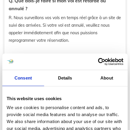
Q. Que dois-je faire si mon vol est retardé ou
annulé ?
R. Nous surveillons vos vols en temps réel grâce à un site de
suivi des arrivées. Si votre vol est annulé, veuillez nous
appeler immédiatement afin que nous puissions
reprogrammer votre réservation.
Q. Est-ce que des frais sont facturés pour les
retards de vol ?
R. Non, nous ne facturons pas de frais supplémentaires pour
Consent
Details
About
les retards de vol. Le chauffeur sera réaffecté en fonction
du nouvel horaire d’arrivée.
This website uses cookies
We use cookies to personalise content and ads, to
Q. Où vais-je rencontrer mon chauffeur à
provide social media features and to analyse our traffic.
l'aéroport ?
We also share information about your use of our site with
R. Notre chauffeur attendra dans le hall d'arrivée avec un
our social media, advertising and analytics partners who