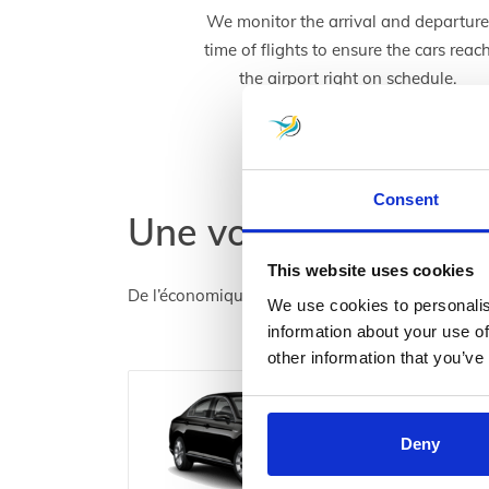
We monitor the arrival and departur
time of flights to ensure the cars reac
the airport right on schedule.
Consent
Une voiture pour tou
This website uses cookies
De l’économique au luxe, nous avons tout ce qu’
We use cookies to personalis
information about your use of
other information that you’ve
Deny