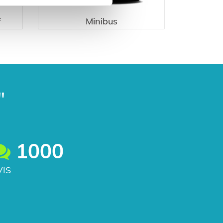
f
Minibus
"
1000
VIS