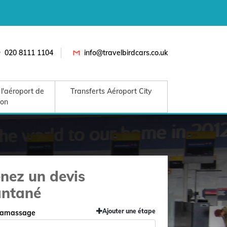
020 8111 1104
info@travelbirdcars.co.uk
 l'aéroport de
Transferts Aéroport City
ton
nez un devis
antané
Ajouter une étape
 ramassage