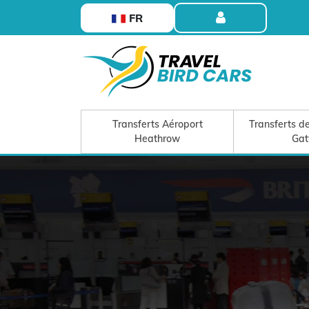
FR
Transferts Aéroport
Transferts de
Heathrow
Gat