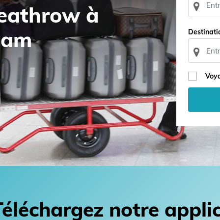
Heathrow à
ham
Destinati
Voya
Téléchargez notre appli