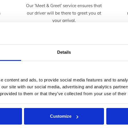
e
Our ‘Meet & Greet’ service ensures that
h
our driver will be there to greet you at
your arrival.
Details
s les budgets et toutes les o
il vous faut pour répondre à tous vos besoins de voyage.
e content and ads, to provide social media features and to analy
 our site with our social media, advertising and analytics partn
 provided to them or that they’ve collected from your use of their
Customize