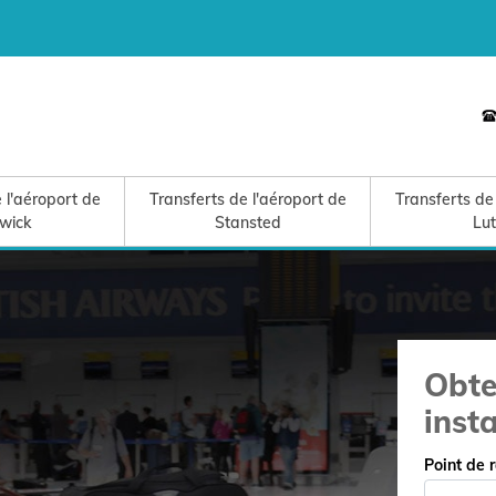
 l'aéroport de
Transferts de l'aéroport de
Transferts de
wick
Stansted
Lu
Obte
inst
Point de