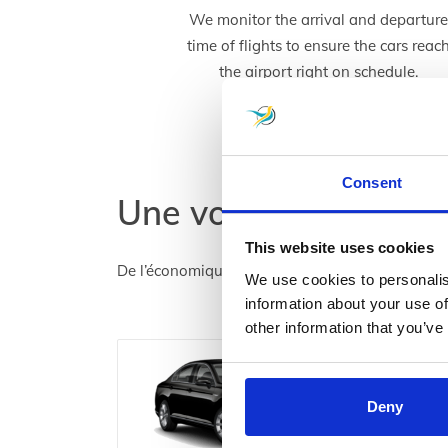
We monitor the arrival and departur
time of flights to ensure the cars reac
the airport right on schedule.
Consent
Une voiture pour tou
This website uses cookies
De l’économique au luxe, nous avons tout ce qu’
We use cookies to personalis
information about your use of
other information that you’ve
Deny