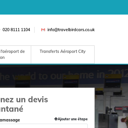
020 8111 1104
info@travelbirdcars.co.uk
 l'aéroport de
Transferts Aéroport City
ton
nez un devis
antané
Ajouter une étape
 ramassage