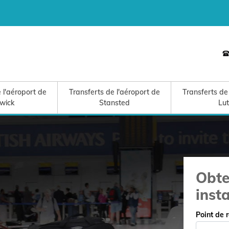
 l'aéroport de
Transferts de l'aéroport de
Transferts de
wick
Stansted
Lu
Obte
inst
Point de