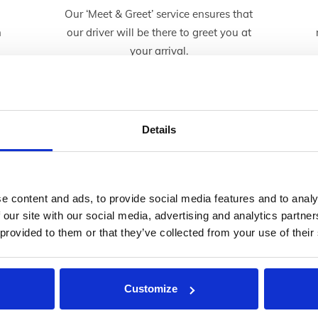
e
Our ‘Meet & Greet’ service ensures that
h
our driver will be there to greet you at
your arrival.
Details
s les budgets et toutes les o
il vous faut pour répondre à tous vos besoins de voyage.
e content and ads, to provide social media features and to analy
 our site with our social media, advertising and analytics partn
 provided to them or that they’ve collected from your use of their
Customize