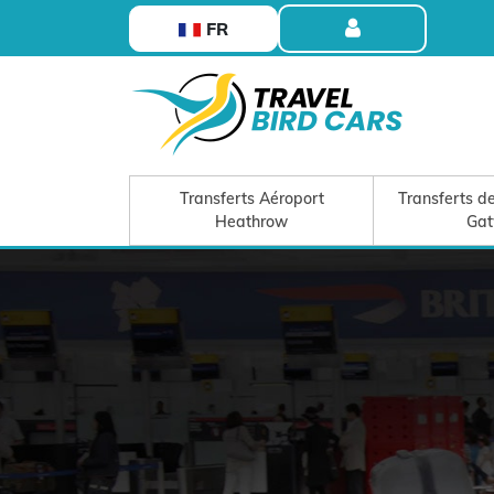
FR
Transferts Aéroport
Transferts de
Heathrow
Gat