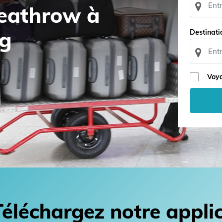
Heathrow à
g
Destinati
Voya
Téléchargez notre appli