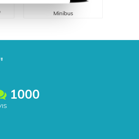
f
Minibus
"
1000
VIS